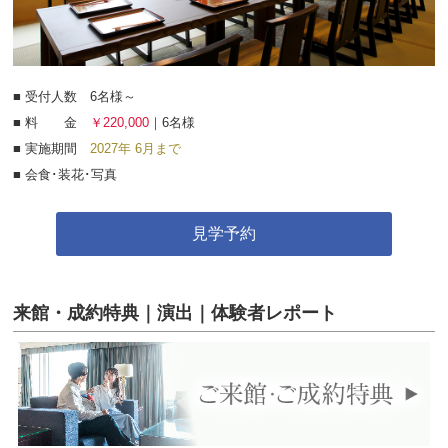
■ 受付人数 6名様～
■ 料 金
￥220,000
｜6名様
■ 実施期間
2027年 6月まで
■ 会食･装花･写真
見学予約
来館・成約特典｜演出｜体験者レポート