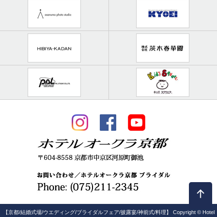
【京都/結婚式場/ウエディング/ブライダルフェア/披露宴/神前式/料理】 Copyright © Hotel