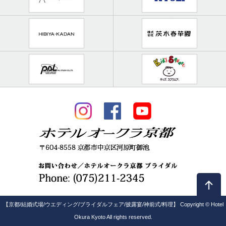
【京都/結婚式場/ウエディング/ブライダルフェア/披露宴/神前式/料理】 Copyright © Hotel
Okura Kyoto All rights reserved.