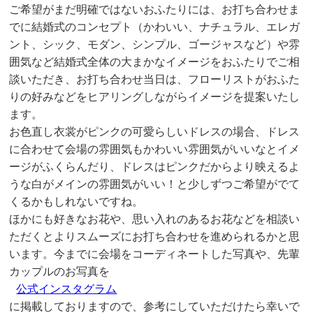
ご希望がまだ明確ではないおふたりには、お打ち合わせま
でに結婚式のコンセプト（かわいい、ナチュラル、エレガ
ント、シック、モダン、シンプル、ゴージャスなど）や雰
囲気など結婚式全体の大まかなイメージをおふたりでご相
談いただき、お打ち合わせ当日は、フローリストがおふた
りの好みなどをヒアリングしながらイメージを提案いたし
ます。
お色直し衣裳がピンクの可愛らしいドレスの場合、ドレス
に合わせて会場の雰囲気もかわいい雰囲気がいいなとイメ
ージがふくらんだり、ドレスはピンクだからより映えるよ
うな白がメインの雰囲気がいい！と少しずつご希望がでて
くるかもしれないですね。
ほかにも好きなお花や、思い入れのあるお花などを相談い
ただくとよりスムーズにお打ち合わせを進められるかと思
います。今までに会場をコーディネートした写真や、先輩
カップルのお写真を
公式インスタグラム
に掲載しておりますので、参考にしていただけたら幸いで