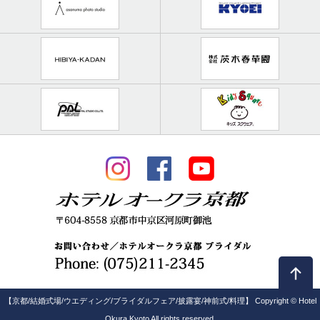
【京都/結婚式場/ウエディング/ブライダルフェア/披露宴/神前式/料理】 Copyright © Hotel
Okura Kyoto All rights reserved.