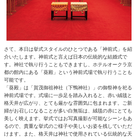
さて、本日は挙式スタイルのひとつである「神前式」を紹
介いたします。神前式と言えば日本の伝統的な結婚式で
す。神社で執り行うこともできますし、ホテルオークラ京
都の館内にある「葵殿」という神前式場で執り行うことも
可能です。
「葵殿」は「賀茂御祖神社（下鴨神社）」の御祭神を祀る
神前式場です。式場に一歩足を踏み入れると、赤い絨毯と
格天井が広がり、とても厳かな雰囲気に包まれます。ご新
婦がお召しになることが多い白無垢は、絨毯の赤にとても
美しく映えます。挙式ではお写真撮影が可能なシーンもあ
るので、貴重な挙式のご様子や美しいお姿を残していただ
けます。また、格天井は神社で使用されている伝統的な天