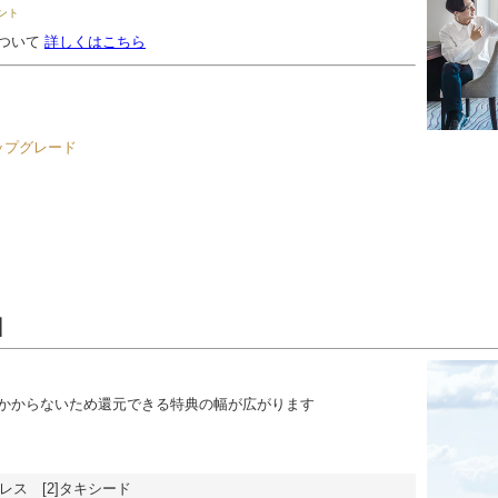
イント
ついて
詳しくはこちら
ップグレード
】
かからないため還元できる特典の幅が広がります
ドレス [2]タキシード