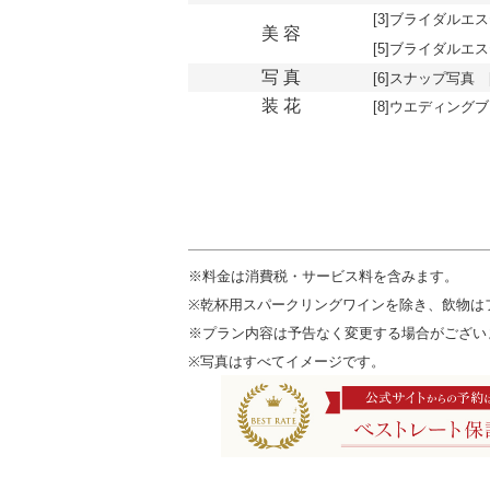
[3]ブライダル
美 容
[5]ブライダルエ
写 真
[6]スナップ写真
装 花
[8]ウエディング
※料金は消費税・サービス料を含みます。
※乾杯用スパークリングワインを除き、飲物は
※プラン内容は予告なく変更する場合がござい
※写真はすべてイメージです。