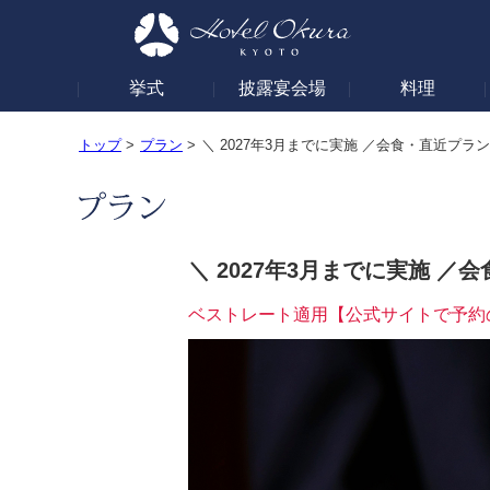
挙式
披露宴会場
料理
トップ
>
プラン
>
＼ 2027年3月までに実施 ／会食・直近プラ
＼ 2027年3月までに実施 ／
ベストレート適用【公式サイトで予約