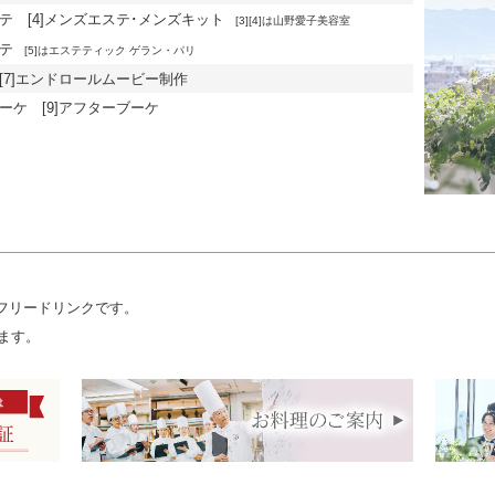
エステ
[4]メンズエステ･メンズキット
[3][4]は山野愛子美容室
ステ
[5]はエステティック ゲラン・パリ
[7]エンドロールムービー制作
ブーケ [9]アフターブーケ
フリードリンクです。
ます。