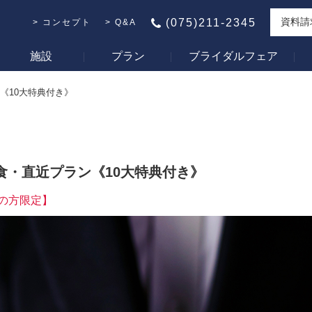
資料請
(075)211-2345
コンセプト
Q&A
施設
プラン
ブライダルフェア
ン《10大特典付き》
会食・直近プラン《10大特典付き》
の方限定】