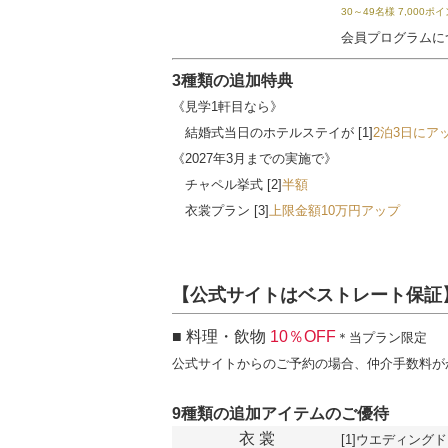
30～49名様 7,000ポ
会員プログラムに
3種類の追加特典
《見学1軒目なら》
結婚式当日のホテルステイが [1]
2泊3日にア
《2027年3月までの実施で》
チャペル挙式 [2]
半額
衣裳プラン [3]
上限金額10万円アップ
【公式サイトはベストレート保証
■ 料理・飲物
10％OFF
＊当プラン限定
公式サイトからのご予約の場合、仲介手数料が
9種類の追加アイテムのご優待
衣 裳
[1]ウエディング