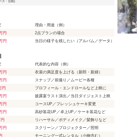
ポーズ・台紙)
安
理由・用途（例）
0万円
2点プランの場合
0万円
当日の様子を残したい（アルバム／データ）
目
安
代表的な内容（例）
0万円
衣裳の満足度を上げる
（新郎・新婦）
5万円
スナップ／前撮り／
ムービー各種
6万円
プロフィール・エンドロールなど上映に
5万円
披露宴ラスト演出／
当日ダイジェスト上映
0万円
コースUP／フレッシュケーキ変更
0万円
高砂装花UP／卓上UP／ケーキ装花など
万円
リハーサル／ボディメイク／髪飾りなど
5万円
スクリーン／プロジェクター／照明
円
モーニング一式レンタル
（小物含む）