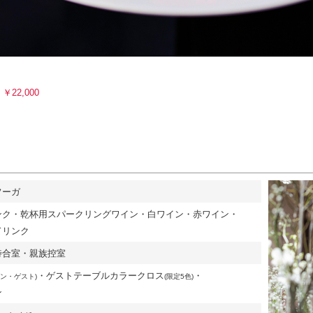
加
￥22,000
フーガ
ンク・乾杯用スパークリングワイン・白ワイン・赤ワイン・
ドリンク
待合室・親族控室
・
ゲストテーブルカラークロス
・
イン・ゲスト)
(限定5色)
ン