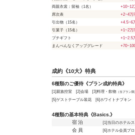
両親衣裳：
留袖（1名）
+10~1
席次表
+2~4万
引出物（15名）
+4.5~
引菓子（15名）
+1~2万
プチギフト
+1~2.
まんべんなく
アップグレード
+70~1
成約《10大》特典
6種類のご優待《プラン成約特典》
[1]親族控室 [2]会場 [3]料理・飲物
（当プラン限
[5]ゲストテーブル装花 [6]ホワイトナプキ
4種類の基本特典《Basics.》
宿 泊
[1]当日のホテルス
会 員
[6]ホテル会員プロ