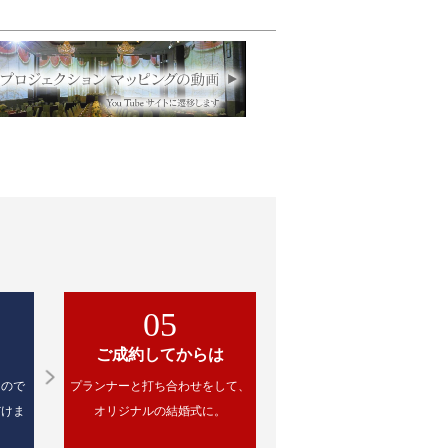
05
ご成約してからは
るので
プランナーと打ち合わせをして、
だけま
オリジナルの結婚式に。