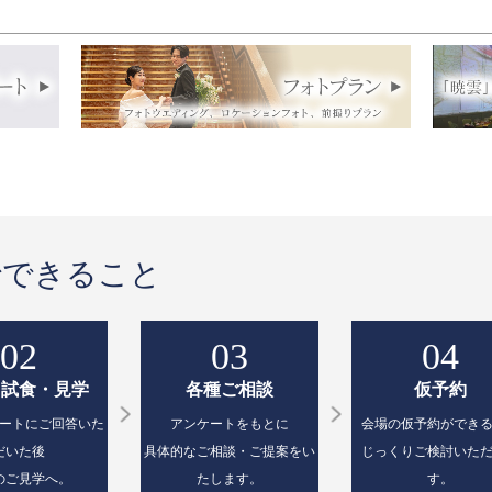
で
できること
02
03
04
・試食・見学
各種ご相談
仮予約
ートにご回答いた
アンケートをもとに
会場の仮予約ができ
だいた後
具体的なご相談・ご提案をい
じっくりご検討いた
のご見学へ。
たします。
す。