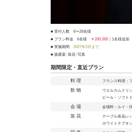
■ 受付人数 6〜29名様
■ プラン料金 6名様
￥200,000
｜1名様追
■ 実施期間
2027年3月まで
■ 披露宴･装花･写真
期間限定・直近プラン
料 理
フランス料理：
飲 物
ウエルカムドリ
ビール・
ソフト
会 場
会場料：ルイ・
装 花
テーブル装花
(メ
ホワイトナプキ