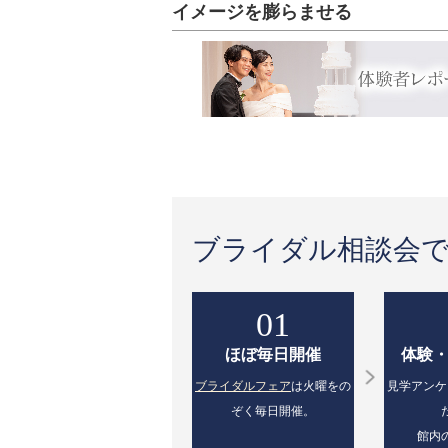
イメージを膨らませる
ブライダル相談会
01
ほぼ毎日開催
体験
ブライダルフェア
は火曜をの
見学アンケ
ぞく毎日開催。
館内