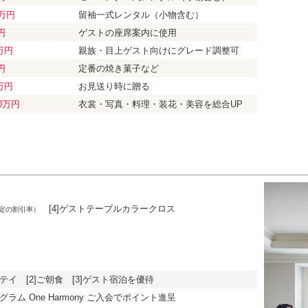
2万円
留袖一式レンタル
（小物含む）
円
ゲストの座席案内に使用
6万円
親族・目上ゲスト向けに
グレード調整可
円
定番の焼き菓子など
5万円
お見送り時に贈る
00万円
衣裳・写真・料理・装花・美容を総合UP
[4]ゲストテーブルカラークロス
定の割引率）
ン
テイ [2]ご朝食 [3]ゲスト宿泊を優待
グラム One Harmony ご入会でポイント進呈