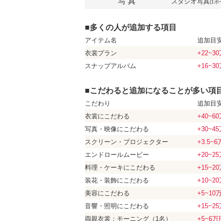
写 真
スタジオ写真
(1
■多くの人が追加する項目
アイテム名
追加目
衣裳プラン
+22~3
スナップアルバム
+16~3
■こだわると追加になることが多い項
こだわり
追加目
衣裳に
こだわる
+40~6
写真・映像に
こだわる
+30~4
スクリーン・
プロジェクター
+3.5~
エンドロール
ムービー
+20~2
料理・ケーキに
こだわる
+15~2
装花・装飾に
こだわる
+10~2
美容に
こだわる
+5~10
音響・照明に
こだわる
+15~2
両親衣裳：
モーニング
（1名）
+5~6万