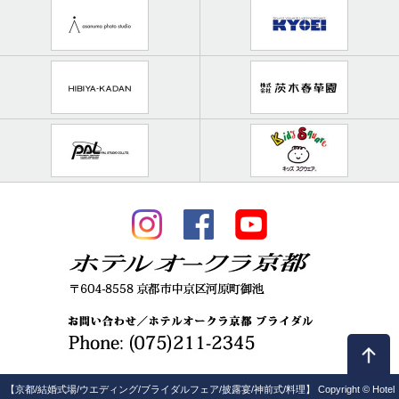
【京都/結婚式場/ウエディング/ブライダルフェア/披露宴/神前式/料理】 Copyright © Hotel