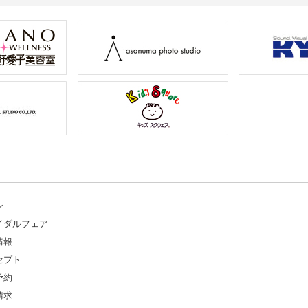
ン
イダルフェア
情報
セプト
予約
請求