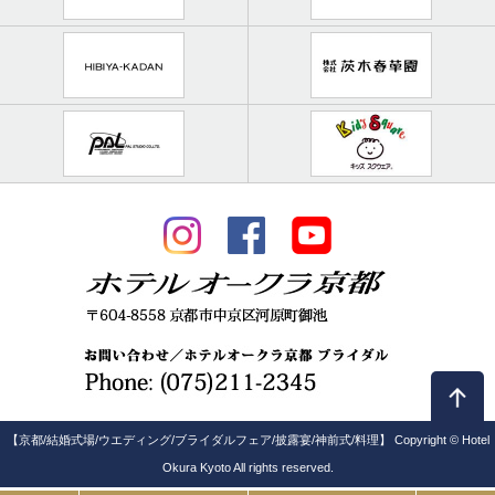
【京都/結婚式場/ウエディング/ブライダルフェア/披露宴/神前式/料理】 Copyright © Hotel
Okura Kyoto All rights reserved.