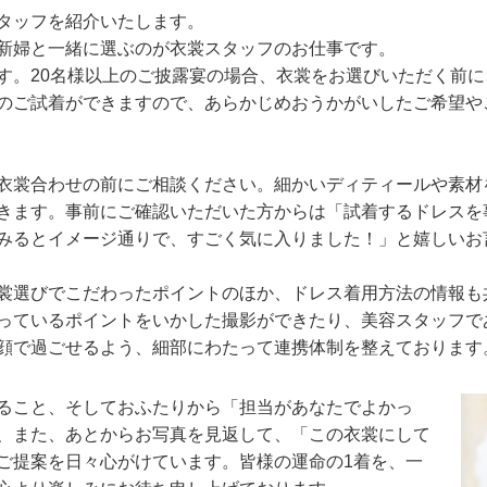
タッフを紹介いたします。
新婦と一緒に選ぶのが衣裳スタッフのお仕事です。
す。20名様以上のご披露宴の場合、衣裳をお選びいただく前
のご試着ができますので、あらかじめおうかがいしたご希望や
衣裳合わせの前にご相談ください。細かいディティールや素材
きます。事前にご確認いただいた方からは「試着するドレスを
みるとイメージ通りで、すごく気に入りました！」と嬉しいお
裳選びでこだわったポイントのほか、ドレス着用方法の情報も
っているポイントをいかした撮影ができたり、美容スタッフで
顔で過ごせるよう、細部にわたって連携体制を整えております
ること、そしておふたりから「担当があなたでよかっ
、また、あとからお写真を見返して、「この衣裳にして
ご提案を日々心がけています。皆様の運命の1着を、一