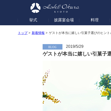
挙式
披露宴会場
料理
トップ
>
新着情報
>
ゲストが本当に嬉しい引菓子選びのヒント
2019/5/29
ゲストが本当に嬉しい引菓子選