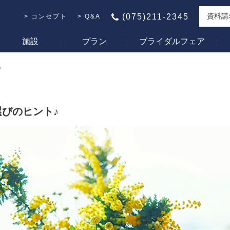
資料請
(075)211-2345
コンセプト
Q&A
施設
プラン
ブライダルフェア
♪
びのヒント♪