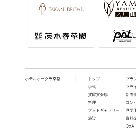
ホテルオークラ京都
トップ
プラ
挙式
ブラ
披露宴会場
新着
料理
コン
フォトギャラリー
見学
施設
資料
Q&A