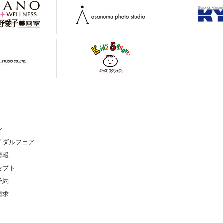
ン
イダルフェア
情報
セプト
予約
請求