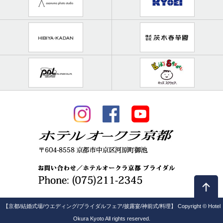
【京都/結婚式場/ウエディング/ブライダルフェア/披露宴/神前式/料理】 Copyright © Hotel
Okura Kyoto All rights reserved.