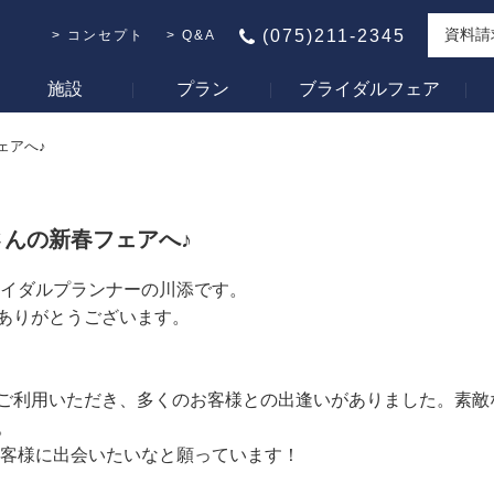
資料請
(075)211-2345
コンセプト
Q&A
施設
プラン
ブライダルフェア
ェアへ♪
んの新春フェアへ♪
ライダルプランナーの川添です。
ありがとうございます。
ご利用いただき、多くのお客様との出逢いがありました。素敵
。
お客様に出会いたいなと願っています！