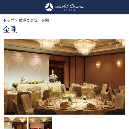
トップ
>
披露宴会場 金剛
金剛