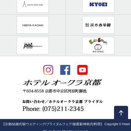
【京都/結婚式場/ウエディング/ブライダルフェア/披露宴/神前式/料理】 Copyright © Hotel